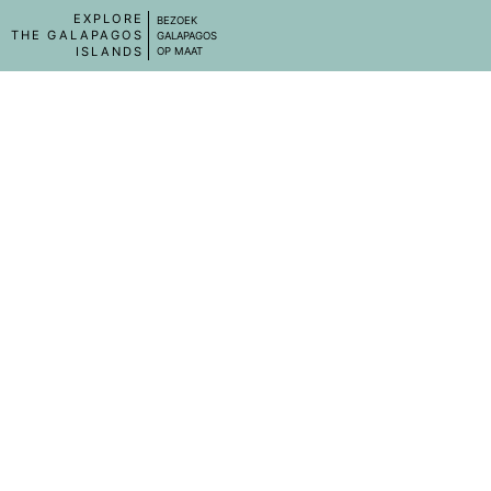
EXPLORE
BEZOEK
THE GALAPAGOS
GALAPAGOS
ISLANDS
OP MAAT
CASA OPUNTIA
☆☆☆
San Cristobal Island