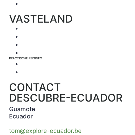
Reisverslagen
VASTELAND
Voorbeeldreizen
De beste hotels van Ecuador (per streek)
Activiteiten per streek
Info over de Natuurparken
PRACTISCHE REISINFO
Voor het hele land
Specifiek voor Galapagos
CONTACT
DESCUBRE-ECUADOR
Guamote
Ecuador
tom@explore-ecuador.be