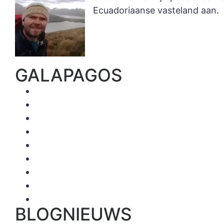
Ecuadoriaanse vasteland aan.
GALAPAGOS
Luxe schepen
First Class
Superior schepen
Tourist Class
Catamarans
Zeilschepen
Grote schepen (> 16 pers)
Duikcruises
De beste hotels per eiland
BLOGNIEUWS