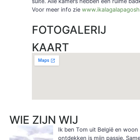
suite. Alle kamers hebben een ruime bad
Voor meer info zie
www.ikalagalapagosh
FOTOGALERIJ
KAART
WIE ZIJN WIJ
Ik ben Tom uit België en woon 
ontdekken is mijn passie. Sam