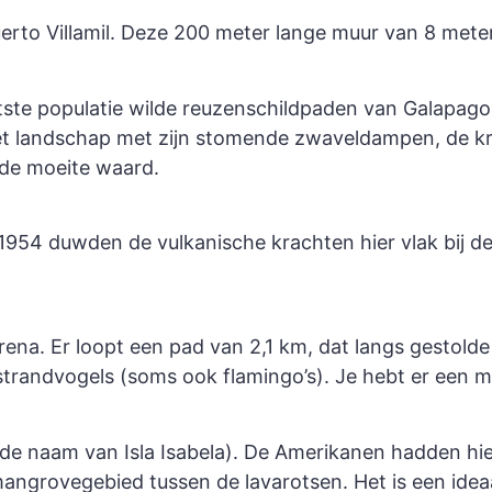
Puerto Villamil. Deze 200 meter lange muur van 8 me
otste populatie wilde reuzenschildpaden van Galapag
Het landschap met zijn stomende zwaveldampen, de k
 de moeite waard.
 1954 duwden de vulkanische krachten hier vlak bij d
rena. Er loopt een pad van 2,1 km, dat langs gestold
 strandvogels (soms ook flamingo’s). Je hebt er een m
ude naam van Isla Isabela). De Amerikanen hadden hie
n mangrovegebied tussen de lavarotsen. Het is een ide