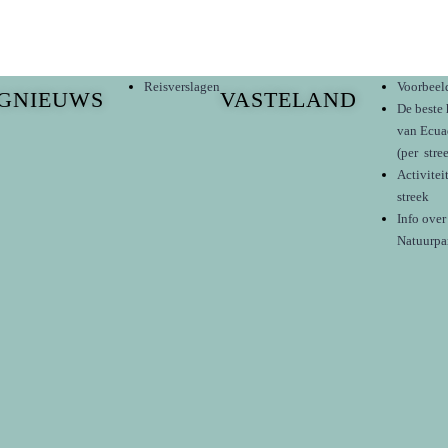
Reisverslagen
Voorbeel
GNIEUWS
VASTELAND
De beste 
van Ecua
(per stre
Activitei
streek
Info over
Natuurpa