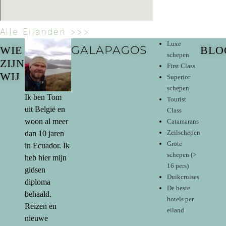
Alle Eilanden >>>
Luxe
GALAPAGOS
WIE
BLO
schepen
ZIJN
First Class
WIJ
Superior
schepen
Ik ben Tom
Tourist
uit België en
Class
woon al meer
Catamarans
Zeilschepen
dan 10 jaren
Grote
in Ecuador. Ik
schepen (>
heb hier mijn
16 pers)
gidsen
Duikcruises
diploma
De beste
behaald.
hotels per
Reizen en
eiland
nieuwe