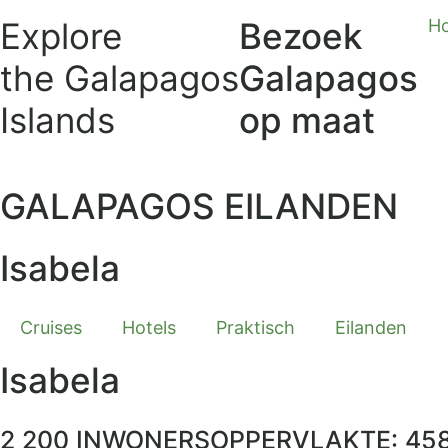
Explore
Bezoek
H
the Galapagos
Galapagos
Islands
op maat
GALAPAGOS EILANDEN
Isabela
Cruises
Hotels
Praktisch
Eilanden
Isabela
2 200 INWONERS
OPPERVLAKTE: 45